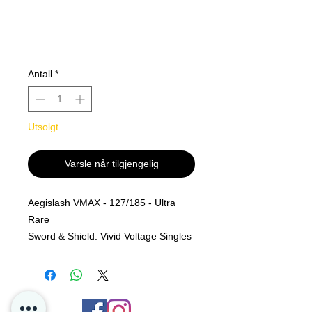
Antall
*
Utsolgt
Varsle når tilgjengelig
Aegislash VMAX - 127/185 - Ultra
Rare
Sword & Shield: Vivid Voltage Singles
MINT PF
Rarity
Ultra Rare
Descrip
Sword & Shield: Vivid Voltage