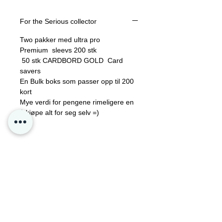
stk
100 stk TOPLOADERS
For the Serious collector
En Bulk boks som passer opp til 2000
kort
Two pakker med ultra pro
Premium sleevs 200 stk
Mye verdi for pengene rimeligere en
50 stk CARDBORD GOLD Card
å kjøpe alt for seg selv =)
savers
En Bulk boks som passer opp til 200
kort
Mye verdi for pengene rimeligere en
å kjøpe alt for seg selv =)
Kontakt oss
Personvern