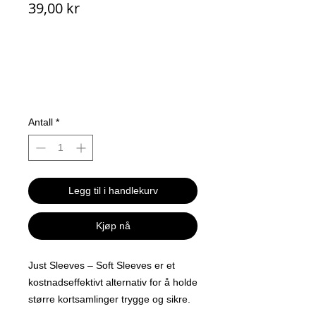
Pris
39,00 kr
Antall
*
Legg til i handlekurv
Kjøp nå
Just Sleeves – Soft Sleeves er et
kostnadseffektivt alternativ for å holde
større kortsamlinger trygge og sikre.