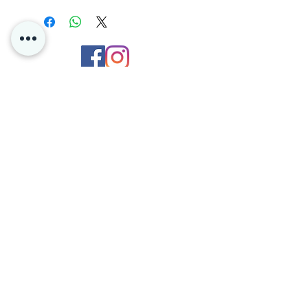
Med målene 67x94 mm er disse
lommene perfekte for både spilling og
arkivering av standardstørrelse
samlekort.
Kontakt oss
Personvern
Oslo Norge
Poke4dayz as
Org:
825904182
Du kan enkelt betale med Vipps og Klarna
hos oss!
BETINGELSER