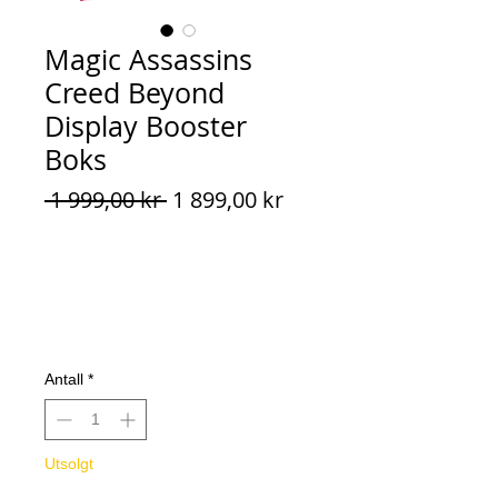
Magic Assassins
Creed Beyond
Display Booster
Boks
Vanlig
Salgspris
 1 999,00 kr 
1 899,00 kr
pris
Antall
*
Utsolgt