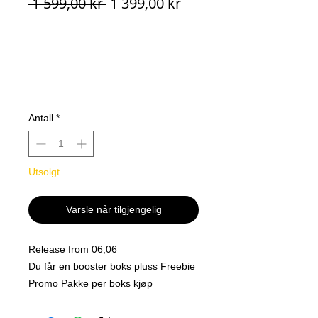
Vanlig
Salgspris
 1 599,00 kr 
1 399,00 kr
pris
Antall
*
Utsolgt
Varsle når tilgjengelig
Release from 06,06
Du får en booster boks pluss Freebie
Promo Pakke per boks kjøp
12 bokser i en sealed case !