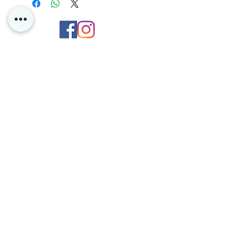
Contents
128+1 card types
Rarities
Kontakt oss
・Leader Card x 6
・Common x 45
Personvern
・Uncommon x 30
Oslo Norge
・Rare x 26
Poke4dayz as
・Super Rare x 10
Org:
825904182
・Secret Rare x 2
・Special Card x 6
・Treasure Rare x 1
・3rd Anniversary Special Card x
2
・DON!! Card x1
Du kan enkelt betale med Vipps og Klarna
hos oss!
BETINGELSER
kontakt@poke4dayz.no