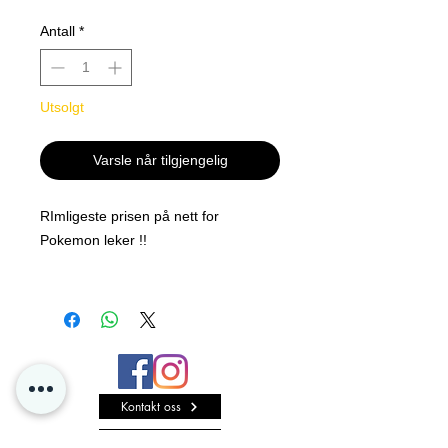
Antall
*
Utsolgt
Varsle når tilgjengelig
RImligeste prisen på nett for
Pokemon leker !!
Pokémon 5 cm og 8 cm figurer er
klare for action! Dine 5 cm figurer
ser klare ut for kamp, mens dine 8
cm figurer har realistiske
bevegelser slik at du kan
Kontakt oss
gjenskape noen av dine
favorittbevegelser! Alle figurene
Personvern