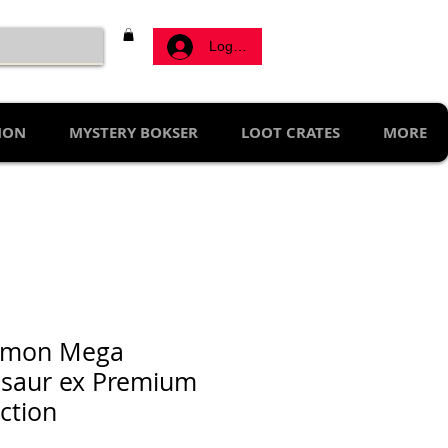
Logg inn
MON
MYSTERY BOKSER
LOOT CRATES
MORE
emon Mega
saur ex Premium
ction