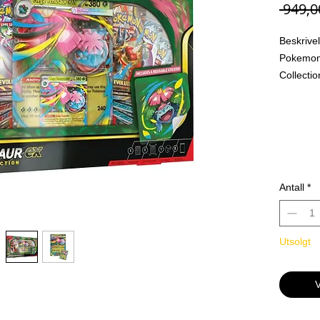
 949,0
Beskrive
Pokemon
Collectio
La natur
Mega Ven
Mega Ven
med sin 
deg flyt
akkurat 
Antall
*
strategis
kraftige
Innhold
Utsolgt
1 foi
1 sto
Venus
V
1 eks
Venus