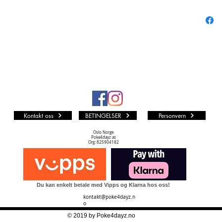
8 Po
spenn
Kontakt oss
BETINGELSER
Personvern
Oslo Norge
Poke4dayz as
Org: 825904182
Du kan enkelt betale med Vipps og Klarna hos oss!
kontakt@poke4dayz.n
o
© 2019 by Poke4dayz.no