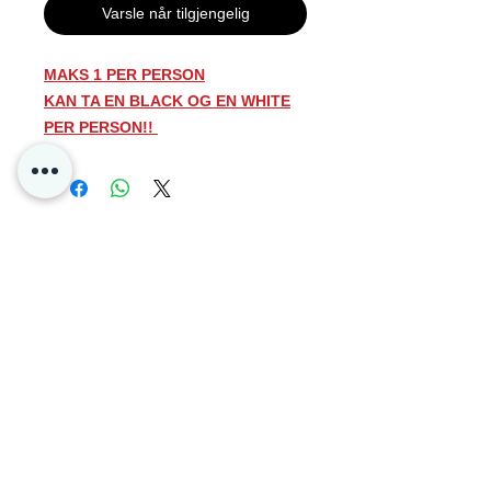
Varsle når tilgjengelig
MAKS 1 PER PERSON
KAN TA EN BLACK OG EN WHITE
PER PERSON!!
ALLE ORDER OVER VIL BLI
KANSELLERT
Beskrivelse
Pokémon White Flare er det fjerde
Kontakt oss
spesialsettet fra Scarlet & Violet.
Hver Booster Bundle inneholder 6
Personvern
White Flare booster pakker.
Oslo Norge
Poke4dayz as
Org:
825904182