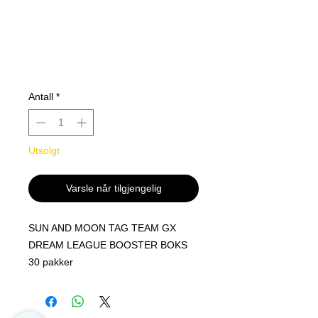
Antall
*
Utsolgt
Varsle når tilgjengelig
SUN AND MOON TAG TEAM GX
DREAM LEAGUE BOOSTER BOKS
30 pakker
Super settet her er det samme som
Cosmic Ecplise på Engelsk.
Her får man full art trainer kortene =)